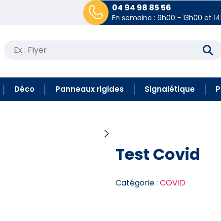
04 94 98 85 56
En semaine : 9h00 - 13h00 et 1
Recherche
pour :
Déco
Panneaux rigides
Signalétique
P
Test Covid
Catégorie :
COVID