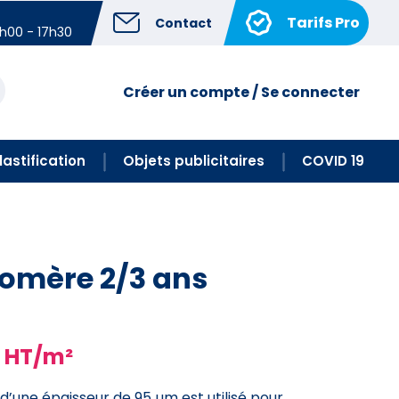
Tarifs Pro
Contact
4h00 - 17h30
Créer un compte / Se connecter
lastification
Objets publicitaires
COVID 19
omère 2/3 ans
 HT/m²
d’une épaisseur de
95 µm
est utilisé pour