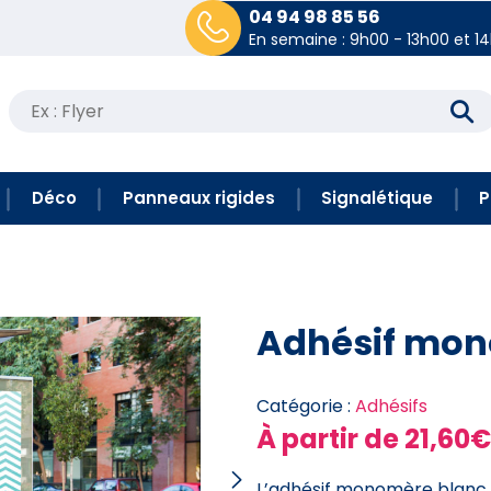
04 94 98 85 56
En semaine : 9h00 - 13h00 et 1
Recherche
pour :
Déco
Panneaux rigides
Signalétique
P
Adhésif mon
Catégorie :
Adhésifs
À partir de
21,60€
L’adhésif monomère blanc 