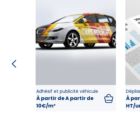
Adhésif et publicité véhicule
Déplia
À partir de
A partir de
À par
10€/m²
HT/u