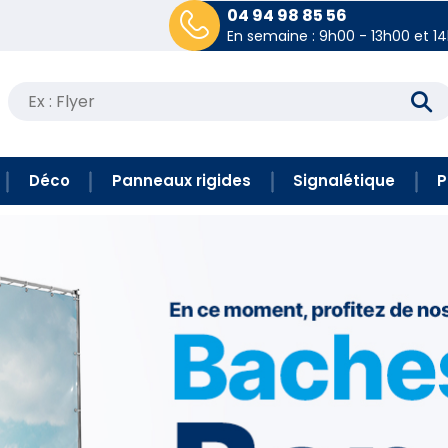
04 94 98 85 56
En semaine : 9h00 - 13h00 et 1
Recherche
pour :
Déco
Panneaux rigides
Signalétique
P