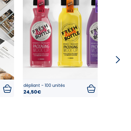
dépliant - 100 unités
dépliant - 
24,50€
24,50€