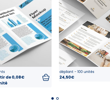
nts
dépliant - 100 unités
tir de
0,08€
24,50€
nité